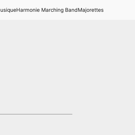
musique
Harmonie Marching Band
Majorettes